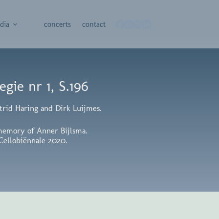
dia
concerts
contact
egie nr 1, S.196
trid Haring and Dirk Luijmes.
memory of Anner Bijlsma.
Cellobiënnale 2020.